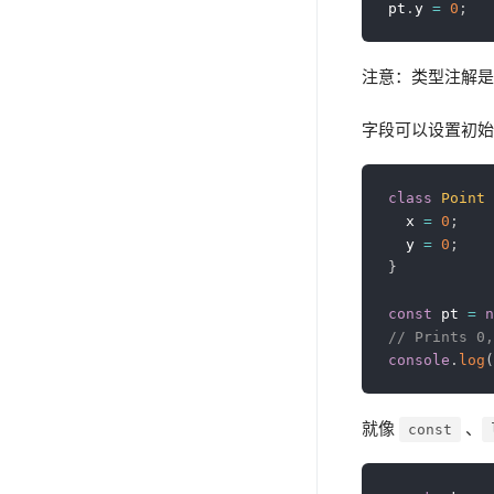
pt
.
y 
=
0
;
注意：类型注解
字段可以设置初始值（i
class
Point
  x 
=
0
;
  y 
=
0
;
}
const
 pt 
=
n
// Prints 0,
console
.
log
(
就像
、
const