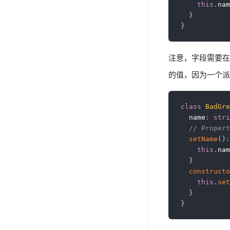
this
.
nam
}
}
注意，字段需要在
的值，因为一个派
class
BadGre
  name
:
stri
// Propert
setName
(
)
:
this
.
nam
}
constructo
this
.
set
}
}