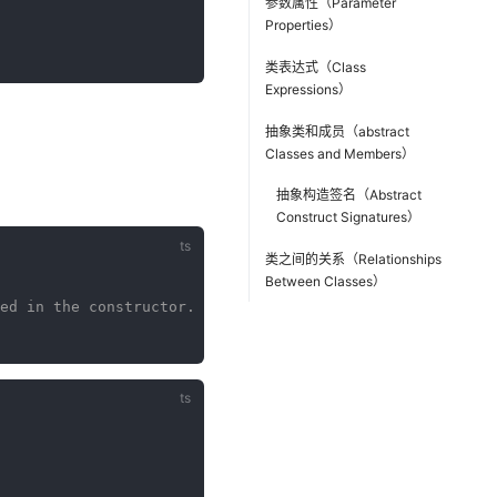
参数属性（Parameter
Properties）
类表达式（Class
Expressions）
抽象类和成员（abstract
Classes and Members）
抽象构造签名（Abstract
Construct Signatures）
类之间的关系（Relationships
Between Classes）
ed in the constructor.