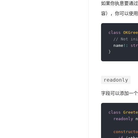
如果你执意要通
容），你可以使用明确赋值
class
OKGree
// Not ini
  name
!
:
str
}
readonly
字段可以添加一
class
Greete
readonly
 n
constructo