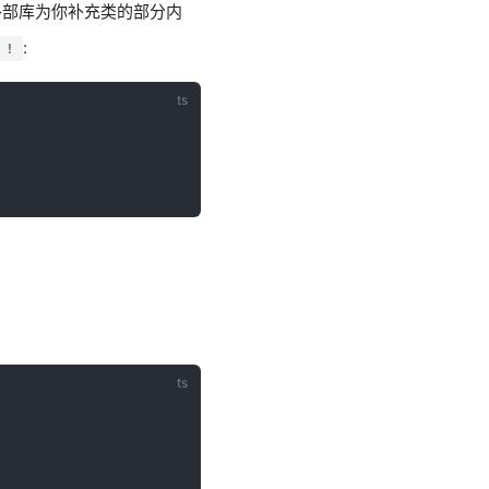
外部库为你补充类的部分内
:
!