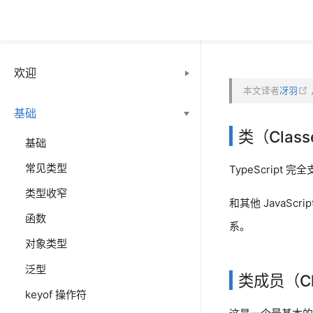
欢迎
本文译者
冴羽
基础
类（Class
基础
常见类型
TypeScript 完
类型收窄
和其他 JavaS
函数
系。
对象类型
泛型
类成员（Cl
keyof 操作符