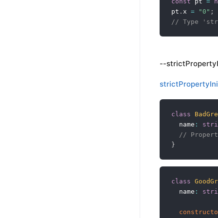
const
 pt 
=
n
pt
.
x 
=
"0"
;
// Type 'str
--strictPropertyI
strictPropertyIni
class
BadGre
  name
:
stri
// Propert
}
class
GoodGr
  name
:
stri
constructo