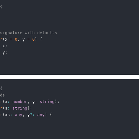
{
signature with defaults
r
(
x 
=
0
,
 y 
=
0
)
{
 x
;
 y
;
{
ds
r
(
x
:
number
,
 y
:
string
)
;
r
(
s
:
string
)
;
r
(
xs
:
any
,
 y
?
:
any
)
{