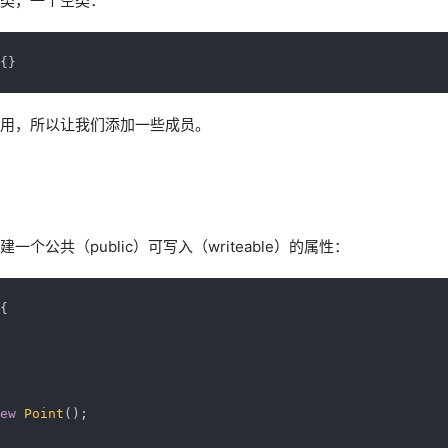
类，一个空类：
{
}
用，所以让我们添加一些成员。
）
一个公共（public）可写入（writeable）的属性：
{
ew
Point
(
)
;