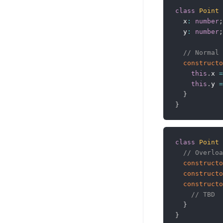
class
Point
  x
:
number
;
  y
:
number
;
// Normal 
constructo
this
.
x 
=
this
.
y 
=
}
}
class
Point
// Overloa
constructo
constructo
constructo
// TBD
}
}