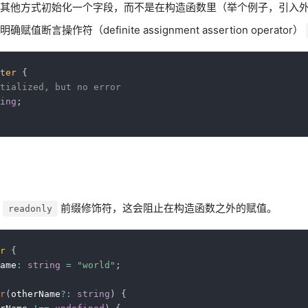
过其他方式初始化一个字段，而不是在构造函数里（举个例子，引入
断言操作符（definite assignment assertion operator）
ter
{
tialized, but no error
ing
;
个
前缀修饰符，这会阻止在构造函数之外的赋值。
readonly
r
{
ame
:
string
=
"world"
;
r
(
otherName
?
:
string
)
{