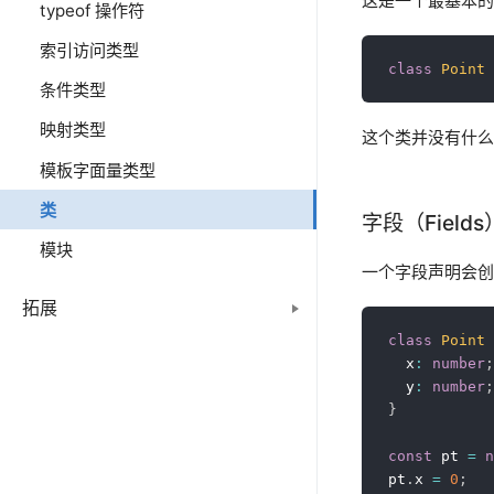
这是一个最基本的
typeof 操作符
索引访问类型
class
Point
条件类型
映射类型
这个类并没有什么
模板字面量类型
类
字段（Fields
模块
一个字段声明会创建
拓展
class
Point
  x
:
number
;
  y
:
number
;
}
const
 pt 
=
n
pt
.
x 
=
0
;