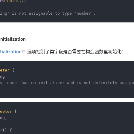
ew
Point
(
)
;
ing' is not assignable to type 'number'.
nitialization
(opens new window)
tialization
选项控制了类字段是否需要在构造函数里初始化：
eter
{
ng
;
y 'name' has no initializer and is not definitely assign
eeter
{
ng
;
r
(
)
{