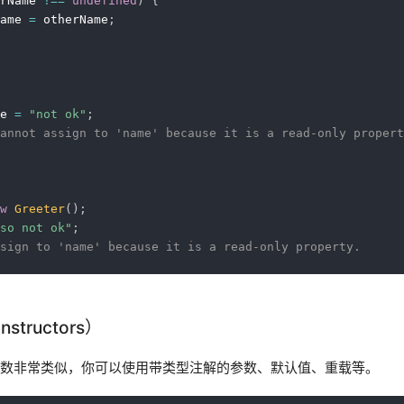
rName 
!==
undefined
)
{
ame 
=
 otherName
;
e 
=
"not ok"
;
annot assign to 'name' because it is a read-only propert
w
Greeter
(
)
;
so not ok"
;
sign to 'name' because it is a read-only property.
tructors）
数非常类似，你可以使用带类型注解的参数、默认值、重载等。