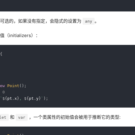
是可选的，如果没有指定，会隐式的设置为
。
any
nitializers）：
{
ew
Point
(
)
;
 0
`
${
pt
.
x
}
, 
${
pt
.
y
}
`
)
;
和
，一个类属性的初始值会被用于推断它的类型:
let
var