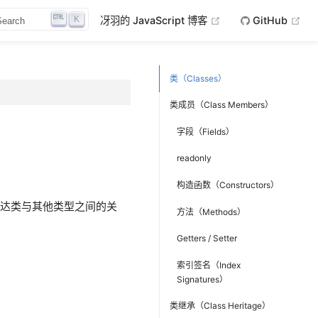
(opens new window
(op
K
冴羽的 JavaScript 博客
GitHub
Search
类（Classes）
类成员（Class Members）
字段（Fields）
readonly
构造函数（Constructors）
许你表达类与其他类型之间的关
方法（Methods）
Getters / Setter
索引签名（Index
Signatures）
类继承（Class Heritage）