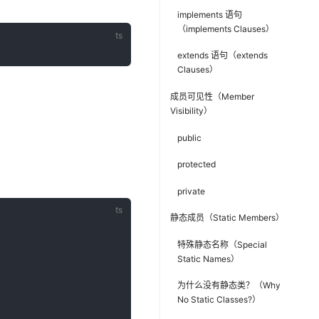
implements 语句
（implements Clauses）
extends 语句（extends
Clauses）
成员可见性（Member
Visibility）
public
protected
private
静态成员（Static Members）
特殊静态名称（Special
Static Names）
为什么没有静态类？（Why
No Static Classes?）