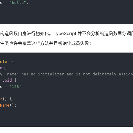
e 
=
"hello"
;
构造函数自身进行初始化。TypeScript 并不会分析构造函数里你
生类也许会覆盖这些方法并且初始化成员失败：
eter
{
ng
;
y 'name' has no initializer and is not definitely assign
void
{
e 
=
'123'
r
(
)
{
Name
(
)
;