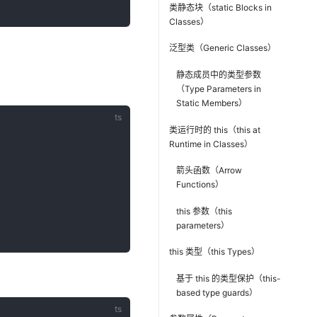
类静态块（static Blocks in
Classes）
泛型类（Generic Classes）
静态成员中的类型参数
（Type Parameters in
Static Members）
类运行时的 this（this at
Runtime in Classes）
箭头函数（Arrow
Functions）
this 参数（this
parameters）
this 类型（this Types）
基于 this 的类型保护（this-
based type guards）