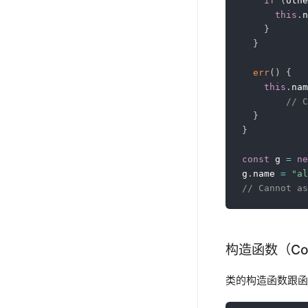
if
(
othe
this
.
n
}
}
err
(
)
{
this
.
nam
// C
}
}
const
 g 
=
ne
g
.
name 
=
"al
// Cannot as
构造函数（Cons
类的构造函数跟函