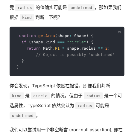
竟
的值确实可能是
，那如果我们
radius
undefined
根据
判断一下呢？
kind
function
getArea
(
shape
:
 Shape
)
{
if
(
shape
.
kind 
===
"circle"
)
{
return
 Math
.
PI
*
 shape
.
radius 
**
2
;
// Object is possibly 'undefined'.
}
}
你会发现，TypeScript 依然在报错，即便我们判断
是
的情况，但由于
是一个可
kind
circle
radius
选属性，TypeScript 依然会认为
可能是
radius
。
undefined
我们可以尝试用一个非空断言 (non-null assertion), 即在