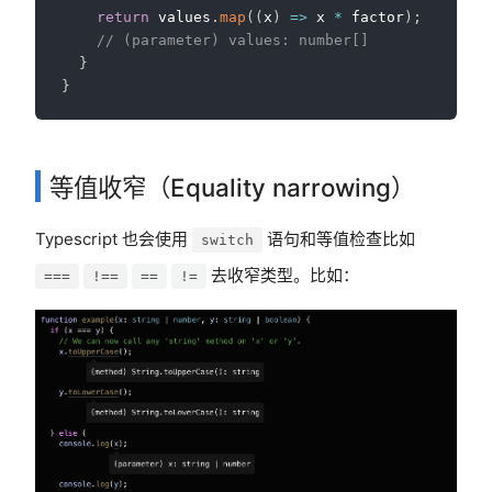
return
 values
.
map
(
(
x
)
=>
 x 
*
 factor
)
;
// (parameter) values: number[]
}
}
等值收窄（Equality narrowing）
Typescript 也会使用
语句和等值检查比如
switch
去收窄类型。比如：
===
!==
==
!=