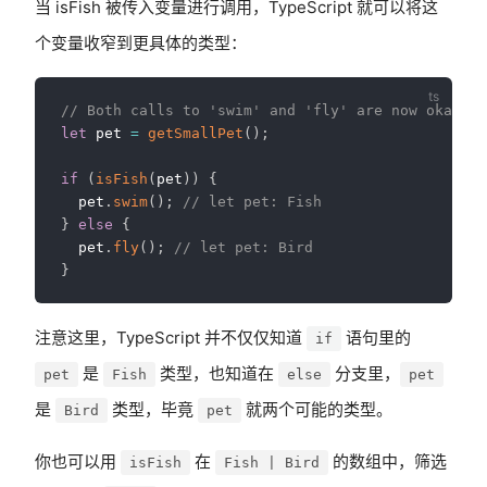
当 isFish 被传入变量进行调用，TypeScript 就可以将这
个变量收窄到更具体的类型：
// Both calls to 'swim' and 'fly' are now okay.
let
 pet 
=
getSmallPet
(
)
;
if
(
isFish
(
pet
)
)
{
  pet
.
swim
(
)
;
// let pet: Fish
}
else
{
  pet
.
fly
(
)
;
// let pet: Bird
}
注意这里，TypeScript 并不仅仅知道
语句里的
if
是
类型，也知道在
分支里，
pet
Fish
else
pet
是
类型，毕竟
就两个可能的类型。
Bird
pet
你也可以用
在
的数组中，筛选
isFish
Fish | Bird