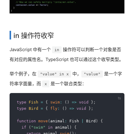
in 操作符收窄
JavaScript 中有一个
操作符可以判断一个对象是否
in
有对应的属性名。TypeScript 也可以通过这个收窄类型。
举个例子，在
中，
是一个字
"value" in x
"value"
符串字面量，而
是一个联合类型：
x
type
Fish
=
{
swim
:
(
)
=>
void
}
;
type
Bird
=
{
fly
:
(
)
=>
void
}
;
function
move
(
animal
:
 Fish 
|
 Bird
)
{
if
(
"swim"
in
 animal
)
{
return
 animal
.
swim
(
)
;