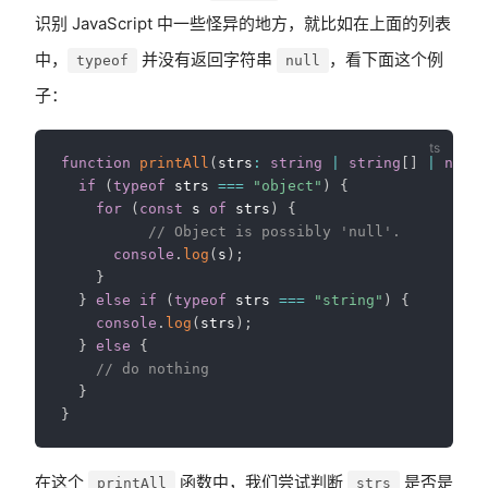
识别 JavaScript 中一些怪异的地方，就比如在上面的列表
中，
并没有返回字符串
，看下面这个例
typeof
null
子：
function
printAll
(
strs
:
string
|
string
[
]
|
null
)
if
(
typeof
 strs 
===
"object"
)
{
for
(
const
 s 
of
 strs
)
{
// Object is possibly 'null'.
console
.
log
(
s
)
;
}
}
else
if
(
typeof
 strs 
===
"string"
)
{
console
.
log
(
strs
)
;
}
else
{
// do nothing
}
}
在这个
函数中，我们尝试判断
是否是
printAll
strs