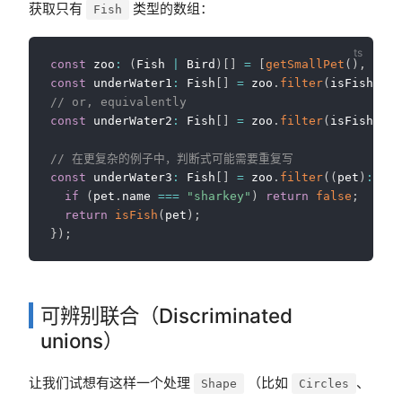
获取只有
类型的数组：
Fish
const
 zoo
:
(
Fish 
|
 Bird
)
[
]
=
[
getSmallPet
(
)
,
getS
const
 underWater1
:
 Fish
[
]
=
 zoo
.
filter
(
isFish
)
;
// or, equivalently
const
 underWater2
:
 Fish
[
]
=
 zoo
.
filter
(
isFish
)
as
// 在更复杂的例子中，判断式可能需要重复写
const
 underWater3
:
 Fish
[
]
=
 zoo
.
filter
(
(
pet
)
:
 pet
if
(
pet
.
name 
===
"sharkey"
)
return
false
;
return
isFish
(
pet
)
;
}
)
;
可辨别联合（Discriminated
unions）
让我们试想有这样一个处理
（比如
、
Shape
Circles