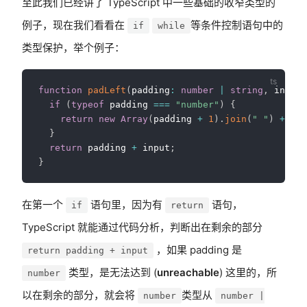
至此我们已经讲了 TypeScript 中一些基础的收窄类型的
例子，现在我们看看在
等条件控制语句中的
if
while
类型保护，举个例子：
function
padLeft
(
padding
:
number
|
string
,
 input
:
if
(
typeof
 padding 
===
"number"
)
{
return
new
Array
(
padding 
+
1
)
.
join
(
" "
)
+
 inp
}
return
 padding 
+
 input
;
}
在第一个
语句里，因为有
语句，
if
return
TypeScript 就能通过代码分析，判断出在剩余的部分
，如果 padding 是
return padding + input
类型，是无法达到 (
unreachable
) 这里的，所
number
以在剩余的部分，就会将
类型从
number
number |