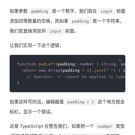
如果参数
是一个数字，我们就在
前面
padding
input
添加同等数量的空格，而如果
是一个字符串，
padding
我们就直接添加到
前面。
input
让我们实现一下这个逻辑：
function
padLeft
(
padding
:
number
|
string
,
 input
:
return
new
Array
(
padding 
+
1
)
.
join
(
" "
)
+
 input
// Operator '+' cannot be applied to types 's
}
如果这样写的话，编辑器里
这个地方就会
padding + 1
标红，显示一个错误。
这是 TypeScript 在警告我们，如果把一个
类型
number