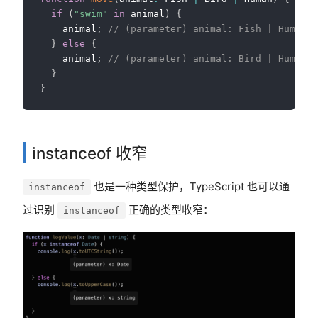
if
(
"swim"
in
 animal
)
{
    animal
;
// (parameter) animal: Fish | Human
}
else
{
    animal
;
// (parameter) animal: Bird | Human
}
}
instanceof 收窄
也是一种类型保护，TypeScript 也可以通
instanceof
过识别
正确的类型收窄：
instanceof