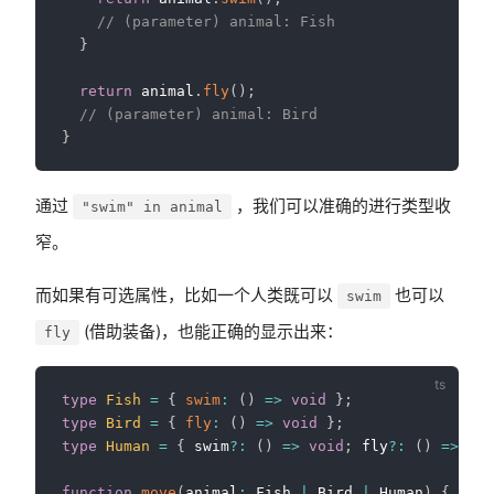
// (parameter) animal: Fish
}
return
 animal
.
fly
(
)
;
// (parameter) animal: Bird
}
通过
，我们可以准确的进行类型收
"swim" in animal
窄。
而如果有可选属性，比如一个人类既可以
也可以
swim
(借助装备)，也能正确的显示出来：
fly
type
Fish
=
{
swim
:
(
)
=>
void
}
;
type
Bird
=
{
fly
:
(
)
=>
void
}
;
type
Human
=
{
 swim
?
:
(
)
=>
void
;
 fly
?
:
(
)
=>
voi
function
move
(
animal
:
 Fish 
|
 Bird 
|
 Human
)
{