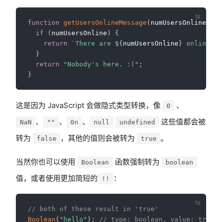
function
getUsersOnlineMessage
(
numUsersOnline
:
nu
if
(
numUsersOnline
)
{
return
`
There are 
${
numUsersOnline
}
 online no
}
return
"Nobody's here. :("
;
}
这是因为 JavaScript 会做隐式类型转换，像
、
0
、
、
、
这些值都会被
NaN
""
0n
null
undefined
转为
，其他的值则会被转为
。
false
true
当然你也可以使用
函数强制转为
Boolean
boolean
值，或者使用更加简短的
：
!!
// both of these result in 'true'
Boolean
(
"hello"
)
;
// type: boolean, value: true