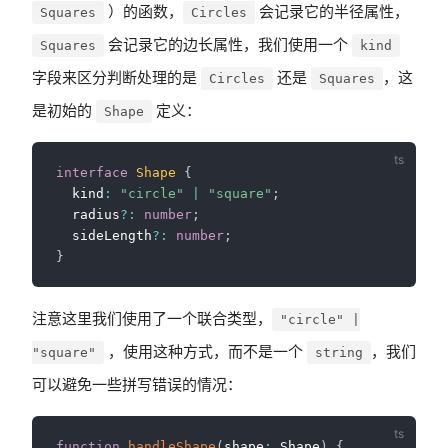
）的函数，
会记录它的半径属性，
Squares
Circles
会记录它的边长属性，我们使用一个
Squares
kind
字段来区分判断处理的是
还是
，这
Circles
Squares
是初始的
定义：
Shape
interface
Shape
{
  kind
:
"circle"
|
"square"
;
  radius
?
:
number
;
  sideLength
?
:
number
;
}
注意这里我们使用了一个联合类型，
"circle" |
，使用这种方式，而不是一个
，我们
"square"
string
可以避免一些拼写错误的情况：
function
handleShape
(
shape
:
 Shape
)
{