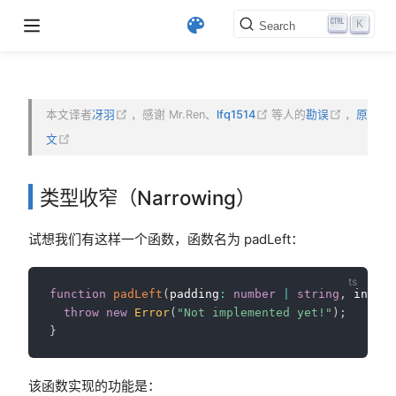
K
Search
(opens new window)
(opens new window)
(opens n
本文译者
冴羽
，感谢 Mr.Ren、
lfq1514
等人的
勘误
，
原
(opens new window)
文
opens new window)
ndow)
类型收窄（Narrowing）
试想我们有这样一个函数，函数名为 padLeft：
function
padLeft
(
padding
:
number
|
string
,
 input
:
throw
new
Error
(
"Not implemented yet!"
)
;
}
该函数实现的功能是：