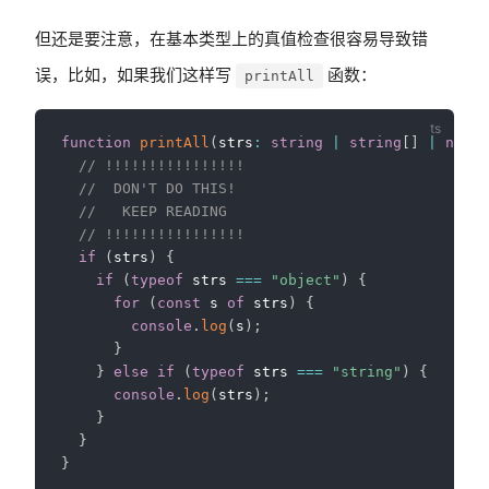
但还是要注意，在基本类型上的真值检查很容易导致错
误，比如，如果我们这样写
函数：
printAll
function
printAll
(
strs
:
string
|
string
[
]
|
null
)
// !!!!!!!!!!!!!!!!
//  DON'T DO THIS!
//   KEEP READING
// !!!!!!!!!!!!!!!!
if
(
strs
)
{
if
(
typeof
 strs 
===
"object"
)
{
for
(
const
 s 
of
 strs
)
{
console
.
log
(
s
)
;
}
}
else
if
(
typeof
 strs 
===
"string"
)
{
console
.
log
(
strs
)
;
}
}
}