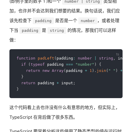
(即例子里的数字 1 )和一个
类型相
number | string
加，也许并不会达到我们想要的结果。换句话说，我们应
该先检查下
是否是一个
，或者处理
padding
number
下当
是
的情况，那我们可以这样
padding
string
做：
function
padLeft
(
padding
:
number
|
string
,
 input
:
if
(
typeof
 padding 
===
"number"
)
{
return
new
Array
(
padding 
+
1
)
.
join
(
" "
)
+
 inp
}
return
 padding 
+
 input
;
}
这个代码看上去也许没有什么有意思的地方，但实际上，
TypeScript 在背后做了很多东西。
TypeScript 要学着分析这些使用了静态类型的值在运行时