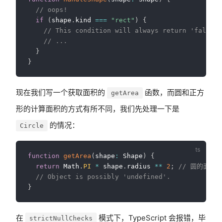
// oops!
if
(
shape
.
kind 
===
"rect"
)
{
// This condition will always return 'false' 
// ...
}
}
现在我们写一个获取面积的
函数，而圆和正方
getArea
形的计算面积的方式有所不同，我们先处理一下是
的情况：
Circle
function
getArea
(
shape
:
 Shape
)
{
return
 Math
.
PI
*
 shape
.
radius 
**
2
;
// 圆的面积公
// Object is possibly 'undefined'.
}
在
模式下，TypeScript 会报错，毕
strictNullChecks