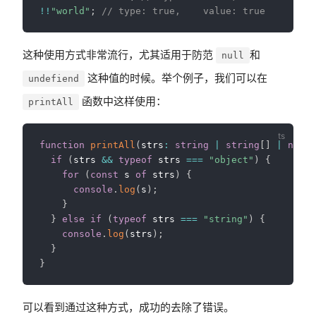
!
!
"world"
;
// type: true,    value: true
这种使用方式非常流行，尤其适用于防范
和
null
这种值的时候。举个例子，我们可以在
undefiend
函数中这样使用：
printAll
function
printAll
(
strs
:
string
|
string
[
]
|
null
)
if
(
strs 
&&
typeof
 strs 
===
"object"
)
{
for
(
const
 s 
of
 strs
)
{
console
.
log
(
s
)
;
}
}
else
if
(
typeof
 strs 
===
"string"
)
{
console
.
log
(
strs
)
;
}
}
可以看到通过这种方式，成功的去除了错误。