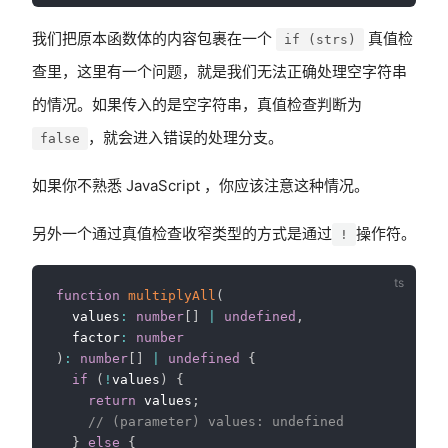
我们把原本函数体的内容包裹在一个
真值检
if (strs)
查里，这里有一个问题，就是我们无法正确处理空字符串
的情况。如果传入的是空字符串，真值检查判断为
，就会进入错误的处理分支。
false
如果你不熟悉 JavaScript ，你应该注意这种情况。
另外一个通过真值检查收窄类型的方式是通过
操作符。
!
function
multiplyAll
(
  values
:
number
[
]
|
undefined
,
  factor
:
number
)
:
number
[
]
|
undefined
{
if
(
!
values
)
{
return
 values
;
// (parameter) values: undefined
}
else
{