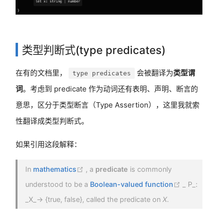
类型判断式(type predicates)
在有的文档里，
会被翻译为
类型谓
type predicates
词
。考虑到 predicate 作为动词还有表明、声明、断言的
意思，区分于类型断言（Type Assertion），这里我就索
性翻译成类型判断式。
如果引用这段解释：
(opens new window)
In
mathematics
, a
predicate
is commonly
(opens ne
understood to be a
Boolean-valued function
_ P_:
_X_→ {true, false}, called the predicate on
X
.